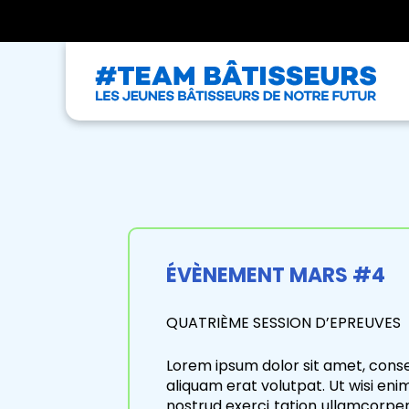
ÉVÈNEMENT MARS #4
QUATRIÈME SESSION D’EPREUVES
Lorem ipsum dolor sit amet, cons
aliquam erat volutpat. Ut wisi eni
nostrud exerci tation ullamcorper