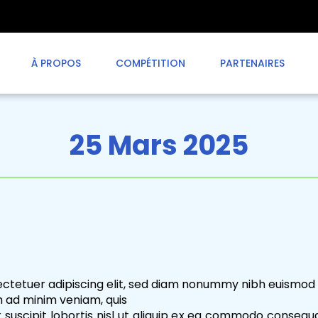
À PROPOS
COMPÉTITION
PARTENAIRES
25 Mars 2025
ectetuer adipiscing elit, sed diam nonummy nibh euismod 
m ad minim veniam, quis
 suscipit lobortis nisl ut aliquip ex ea commodo consequa