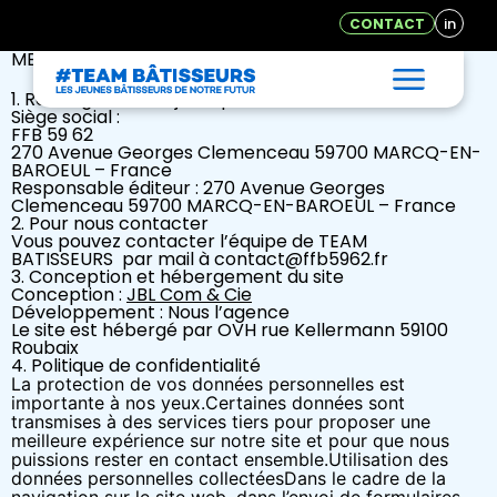
in
CONTACT
MENTIONS LÉGALES
1. Renseignements juridiques
Siège social :
FFB 59 62
270 Avenue Georges Clemenceau 59700 MARCQ-EN-
BAROEUL
– France
Responsable éditeur :
270 Avenue Georges
Clemenceau 59700 MARCQ-EN-BAROEUL
– France
2. Pour nous contacter
Vous pouvez contacter l’équipe de TEAM
BATISSEURS par mail à contact
@ffb5962.fr
3. Conception et hébergement du site
Conception :
JBL Com & Cie
Développement : Nous l’agence
Le site est hébergé par OVH rue Kellermann 59100
Roubaix
4. Politique de confidentialité
La protection de vos données personnelles est
importante à nos yeux.
Certaines données sont
transmises à des services tiers pour proposer une
meilleure expérience sur notre site et pour que nous
puissions rester en contact ensemble.
Utilisation des
données personnelles collectées
Dans le cadre de la