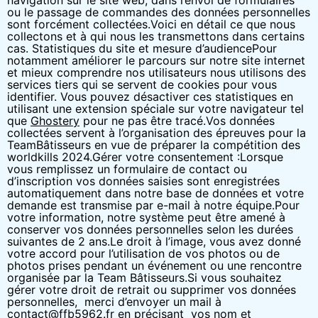
navigation sur le site web, dans l’envoi de formulaires
ou le passage de commandes des données personnelles
sont forcément collectées.
Voici en détail ce que nous
collectons et à qui nous les transmettons dans certains
cas. Statistiques du site et mesure d’audience
Pour
notamment améliorer le parcours sur notre site internet
et mieux comprendre nos utilisateurs nous utilisons des
services tiers qui se servent de cookies pour vous
identifier. Vous pouvez désactiver ces statistiques en
utilisant une extension spéciale sur votre navigateur tel
que
Ghostery
pour ne pas être tracé.
Vos données
collectées servent à l’organisation des épreuves pour la
TeamBâtisseurs en vue de préparer la compétition des
worldkills 2024.
Gérer votre consentement :
Lorsque
vous remplissez un formulaire de contact ou
d’inscription vos données saisies sont enregistrées
automatiquement dans notre base de données et votre
demande est transmise par e-mail à notre équipe.
Pour
votre information, notre système peut être amené à
conserver vos données personnelles selon les durées
suivantes de 2 ans.
Le droit à l’image, vous avez donné
votre accord pour l’utilisation de vos photos ou de
photos prises pendant un événement ou une rencontre
organisée par la Team Bâtisseurs.
Si vous souhaitez
gérer votre droit de retrait ou supprimer vos données
personnelles, merci d’envoyer un mail à
contact@ffb5962.fr en précisant vos nom et