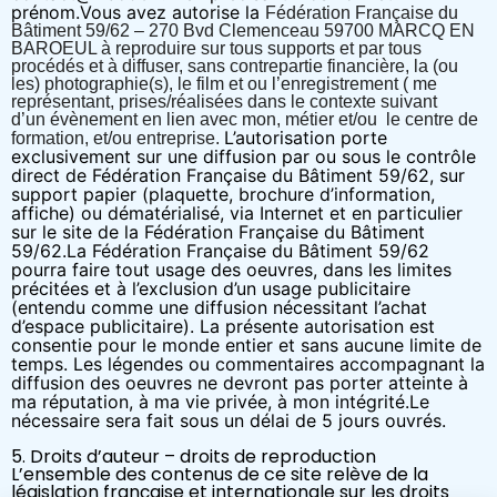
prénom.
Vous avez autorise
la
Fédération Française du
Bâtiment 59/62 – 270 Bvd Clemenceau 59700 MARCQ EN
BAROEUL à reproduire sur tous supports et par tous
procédés et à diffuser, sans contrepartie financière, la (ou
les) photographie(s), le film et ou l’enregistrement ( me
représentant, prises/réalisées dans le contexte suivant
d’un
évènement en lien avec mon, métier et/ou le centre de
L’autorisation porte
formation, et/ou entreprise.
exclusivement sur une diffusion par ou sous le contrôle
direct de Fédération Française du Bâtiment 59/62, sur
support papier (plaquette, brochure d’information,
affiche) ou dématérialisé, via Internet et en particulier
sur le site de la Fédération Française du Bâtiment
59/62.La Fédération Française du Bâtiment 59/62
pourra faire tout usage des oeuvres, dans les limites
précitées et à l’exclusion d’un usage publicitaire
(entendu comme une diffusion nécessitant l’achat
d’espace publicitaire). La présente autorisation est
consentie pour le monde entier et sans aucune limite de
temps. Les légendes ou commentaires accompagnant la
diffusion des oeuvres ne devront pas porter atteinte à
ma réputation, à ma vie privée, à mon intégrité.
Le
nécessaire sera fait sous un délai de 5 jours ouvrés.
5. Droits d’auteur – droits de reproduction
L’ensemble des contenus de ce site relève de la
législation française et internationale sur les droits